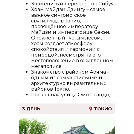
Знаменитый перекрёсток Сибуя.
Храм Мэйдзи Дзингу – самое
важное синтоистское
святилище в Токио,
посвящённое императору
Мэйдзи и императрице Сёкэн.
Окруженный густым лесом,
храм создает атмосферу
спокойствия и гармонии с
природой, несмотря на его
местоположение в оживленном
мегаполисе.
Знакомство с районом Аояма -
одним из самых стильных и
архитектурно выразительных
районов Токио.
Роскошная улица Омотэсандо,
которую часто называют
токийскими Елисейскими
3 ДЕНЬ
ТОКИО
полями.
Возвращение в отель.