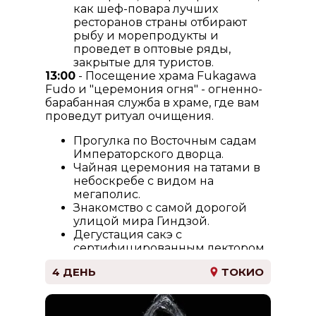
как шеф-повара лучших
ресторанов страны отбирают
рыбу и морепродукты и
проведет в оптовые ряды,
закрытые для туристов.
13:00
- Посещение храма Fukagawa
Fudo и "церемония огня" - огненно-
барабанная служба в храме, где вам
проведут ритуал очищения.
Прогулка по Восточным садам
Императорского дворца.
Чайная церемония на татами в
небоскребе с видом на
мегаполис.
Знакомство с самой дорогой
улицой мира Гиндзой.
Дегустация сакэ с
сертифицированным лектором
программы Wine & Spirits
4 ДЕНЬ
ТОКИО
Education Trust (WSET).
Возвращение в отель.