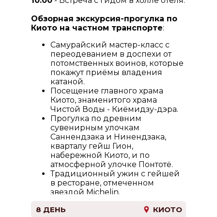
10:00
- Встреча с гидом в холле отеля.
Обзорная экскурсия-прогулка по
Киото на частном транспорте
:
Самурайский мастер-класс с
переодеванием в доспехи от
потомственных воинов, которые
покажут приёмы владения
катаной.
Посещение главного храма
Киото, знаменитого храма
Чистой Воды - Киёмидзу-дэра.
Прогулка по древним
сувенирным улочкам
Саннендзака и Нинендзака,
кварталу гейш Гион,
набережной Киото, и по
атмосферной улочке Понтотё.
Традиционный ужин с гейшей
в ресторане, отмеченном
звездой Michelin.
Возвращение в отель.
8 ДЕНЬ
КИОТО