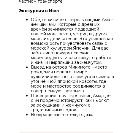
частном транспорте.
Экскурсия в Исе:
Обед в хижине с ныряльщицами Ама -
женщинами, которые с древних
времён занимаются подводной
ловлей моллюсков, устриц и других
морских деликатесов. Это уникальная
возможность почувствовать связь с
морской культурой Японии. Для вас
заботливо пожарят свежие
морепродукты, и расскажут о работе
и жизни ныряльщиц за жемчугом.
Выезд на остров Микимото - место
рождения первого в мире
культивированного жемчуга и символа
утончённой японской красоты, где
море и мастерство соединяются в
совершенную гармонию.
Посещение шоу ныряльщиц Ама, где
они продемонстрируют, как ныряют
за ракушками и жемчугом с
традиционных лодок.
Возвращение в отель, отдых.