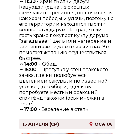
～11:30
- Храм тысячи дарум
Кацуодзи (одна из скрытых
жемчужин в регионе), он почитается
как храм победы и удачи, поэтому на
его территории находятся тысячи
волшебных дарум. По традиции
гость храма покупает куклу дарума,
“загадывает” цель или намерение и
закрашивает кукле правый глаз. Это
помогает желанию осуществиться
быстрее.
～14:00
-
Обед.
～15:00
-
Прогулка у стен осакского
замка, где вы полюбуетесь
цветением сакуры, и по известной
улочке Дотомбори, здесь вы
попробуете местный осакский
стритфуд такояки (осьминожки в
тесте).
～17:00
-
Заселение в отель.
15 АПРЕЛЯ (СР)
ОСАКА