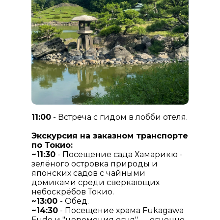
11:00
- Встреча с гидом в лобби отеля.
Экскурсия на заказном транспорте
по Токио:
~11:30
- Посещение сада Хамарикю -
зелёного островка природы и
японских садов с чайными
домиками среди сверкающих
небоскрёбов Токио.
~13:00
- Обед.
~14:30
- Посещение храма Fukagawa
Fudo и "церемония огня" — огненно-