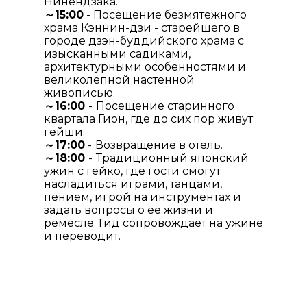
Нинендзака.
～15:00
- Посещение безмятежного
храма Кэннин-дзи - старейшего в
городе дзэн-буддийского храма с
изысканными садиками,
архитектурными особенностями и
великолепной настенной
живописью.
～16:00
-
Посещение старинного
квартала Гион, где до сих пор живут
гейши.
～17:00
-
Возвращение в отель.
～18:00
-
Традиционный японский
ужин с гейко, где гости смогут
насладиться играми, танцами,
пением, игрой на инструментах и
задать вопросы о ее жизни и
ремесле. Гид сопровождает на ужине
и переводит.