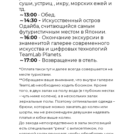
суши, устриц , икру, морских ежей и
тд.
～13:00
- Обед.
～14:30 -
Искусственный остров
Одайба, считающийся самым
футуристичным местом в Японии.
～16:00
-
Окончание экскурсии в
знаменитой галерее современного
искусства и цифровых технологий
TeamLab Planets.
～17:00
-
Возвращение в отель.
*Оплата такси тут и далее всегда совершается на
месте туристами.
**Обращаем ваше внимание, что внутри галереи
TeamLab необходимо ходить босиком. Кроме
того, в двух залах на полу вода (в глубоких местах
– чуть ниже колена), а в нескольких залах
зеркальные полы. Поэтому оптимальная одежда –
брюки, которые можно закатать до колен или
шорты, мы не рекомендуем девушкам надевать
платья и юбки выше колен.
До захода непосредственно в залы экспозиций
есть специальная “река” с антисептиком, по
которой гости проходят, чтобы обработать ноги.