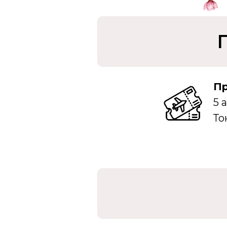
Пр
5 
То