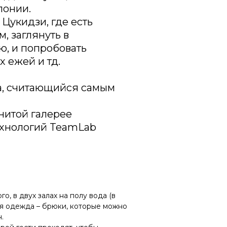
понии.
Цукидзи, где есть
, заглянуть в
ю, и попробовать
х ежей и тд.
а, считающийся самым
нитой галерее
ехнологий TeamLab
, в двух залах на полу вода (в
ная одежда – брюки, которые можно
.