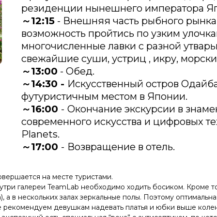
резиденции нынешнего императора Я
～12:15
- Внешняя часть рыбного рынка 
возможность пройтись по узким улочкам
многочисленные лавки с разной утварь
свежайшие суши, устриц , икру, морски
～13:00
- Обед.
～14:30 -
Искусственный остров Одайб
футуристичным местом в Японии.
～16:00
-
Окончание экскурсии в знаме
современного искусства и цифровых т
Planets.
～17:00
-
Возвращение в отель.
совершается на месте туристами.
три галереи TeamLab необходимо ходить босиком. Кроме того
а), а в нескольких залах зеркальные полы. Поэтому оптималь
не рекомендуем девушкам надевать платья и юбки выше колен