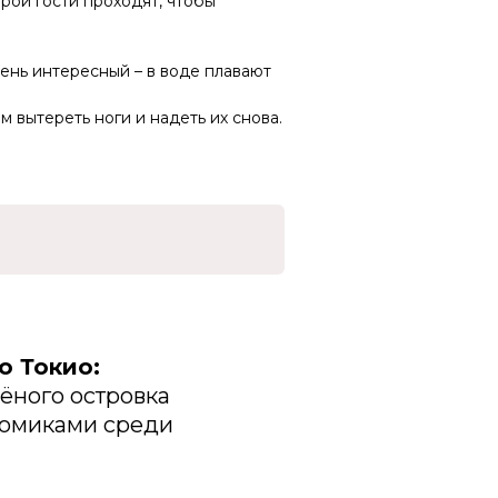
орой гости проходят, чтобы
чень интересный – в воде плавают
м вытереть ноги и надеть их снова.
о Токио:
ёного островка
домиками среди