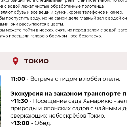
экспозиций есть специальная “река” с антисептиком, по кот
лов с водой лежат чистые обработанные полотенца.
вляют обувь и все вещи и сумки, кроме телефонов и камер.
ы пропустить воду, но на самом деле главный зал с водой о
ьми, они рассыпаются в цветы.
вы можете пойти в носках, снять их перед залом с водой, зате
атно посещали галерею босиком - все безопасно.
ТОКИО
11:00
- Встреча с гидом в лобби отеля.
Экскурсия на заказном транспорте п
~11:30
- Посещение сада Хамарикю - зел
природы и японских садов с чайными 
сверкающих небоскрёбов Токио.
~13:00
- Обед.