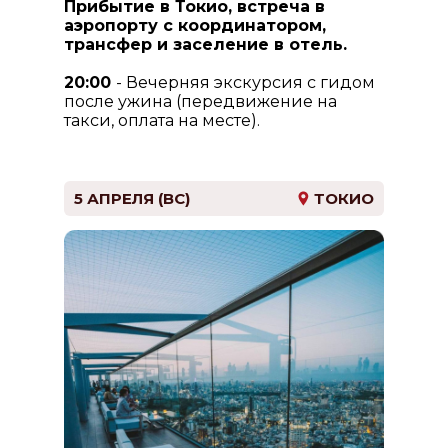
Прибытие в Токио, встреча в
аэропорту с координатором,
трансфер и заселение в отель.
20:00
- Вечерняя экскурсия с гидом
после ужина (передвижение на
такси, оплата на месте).
Переезд в район Синдзюку,
прогулка по знаменитой "улице
5 АПРЕЛЯ (ВС)
ТОКИО
воспоминаний" Омоиде-Йокочо
в районе Синдзюку -
"токийский downtown".
Развлекательный район Кабуки-
тё - для тех, кто хочет посмотреть
нестандартный Токио. Бар-
хоппинг.