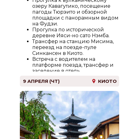
Прогулка к вулканическому
озеру Кавагутико, посещение
пагоды Тюрэито и обзорной
площадки с панорамным видом
на Фудзи.
Прогулка по исторической
деревне Ияси-но сато Нэмба.
Трансфер на станцию Мисима,
переезд на поезде-пуле
Синкансен в Киото.
Встреча с водителем на
платформе поезда, трансфер и
заселение в отель.
9 АПРЕЛЯ (ЧТ)
КИОТО