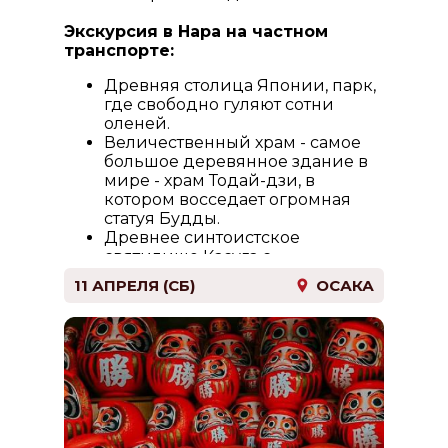
Экскурсия в Нара на частном
транспорте:
Древняя столица Японии, парк,
где свободно гуляют сотни
оленей.
Величественный храм - самое
большое деревянное здание в
мире - храм Тодай-дзи, в
котором восседает огромная
статуя Будды.
Древнее синтоистское
святилище Касуга с
оранжевыми коридорами и
11 АПРЕЛЯ (СБ)
ОСАКА
аллеями каменных фонарей.
Возвращение в отель.