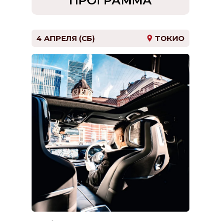
ПРОГРАММА
D
8 
4 АПРЕЛЯ (СБ)
ТОКИО
Pr