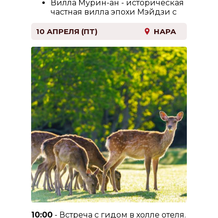
Вилла Мурин-ан - историческая
частная вилла эпохи Мэйдзи с
изысканным ландшафтным
садом. Каменные дорожки,
10 АПРЕЛЯ (ПТ)
НАРА
ручьи и аккуратно выстроенные
пейзажи создают ощущение
уединенности и позволяют
насладиться традиционной
эстетикой японского сада.
Святилище Хейан с
потрясающими садами и
прудами.
Прогулка по старинному
кварталу гейш Гион с
традиционными домами-матия,
узкими улочками и атмосферой
старого Киото. Здесь можно
почувствовать дух города и
увидеть сохранившийся облик
исторической Японии.
10:00
- Встреча с гидом в холле отеля.